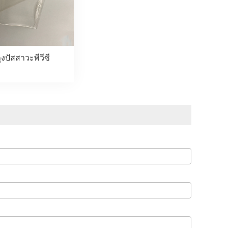
ุงปัสสาวะพีวีซี