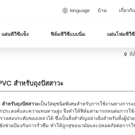
บ้าน
เกี่ยวกั
language
แผ่นพีวีซีแข็ง
ฟิล์มพีวีซีแบบนิ่ม
แผ่นโฟมพีวีซี
ที
 PVC สำหรับถุงปัสสาวะ
C สำหรับถุงปัสสาวะ
เป็นวัสดุชนิดพิเศษสำหรับการใช้งานทางการแพท
ประสงค์และความทนทานสูง จึงทำให้ฟิล์มสามารถทนต่อการใช้งา
จสอบระดับของเหลวได้ ซึ่งเป็นสิ่งสำคัญอย่างยิ่งสำหรับทั้งผู้ป่วย
้นยังช่วยป้องกันการรั่วซึม ทำให้ถูกสุขอนามัยและปลอดภัยต่อก