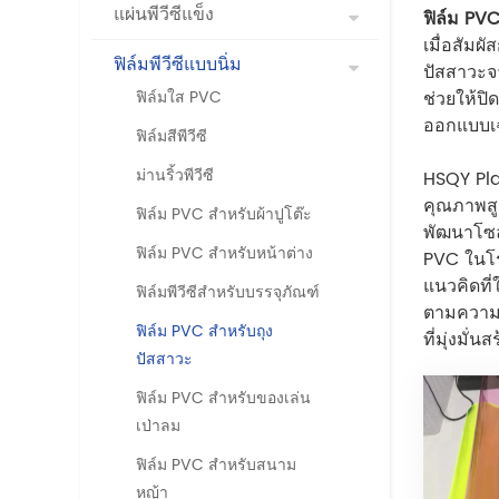
แผ่นพีวีซีแข็ง
ฟิล์ม PV
เมื่อสัมผั
ฟิล์มพีวีซีแบบนิ่ม
ปัสสาวะจา
ฟิล์มใส PVC
ช่วยให้ป
ออกแบบเฉ
ฟิล์มสีพีวีซี
ม่านริ้วพีวีซี
HSQY Pla
คุณภาพสู
ฟิล์ม PVC สำหรับผ้าปูโต๊ะ
พัฒนาโซล
ฟิล์ม PVC สำหรับหน้าต่าง
PVC ในโร
แนวคิดที่
ฟิล์มพีวีซีสำหรับบรรจุภัณฑ์
ตามความต
ฟิล์ม PVC สำหรับถุง
ที่มุ่งมั
ปัสสาวะ
ฟิล์ม PVC สำหรับของเล่น
เป่าลม
ฟิล์ม PVC สำหรับสนาม
หญ้า