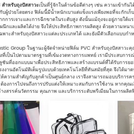
C สำหรับถุงปัสสาวะ
เป็นที่รู้จักในด้านข้อดีต่างๆ เช่น ความเข้าก
สกับผู้ป่วยโดยตรง ฟิล์มนี้มีน้ำหนักเบาแต่แข็งแรงเพียงพอที่จะกักเก
กการเจาะและการฉีกขาดในระดับสูง ดังนั้นแม้ถุงจะอยู่ภายใต้แรงกด 
ิดผนึกและผลิตได้ง่าย จึงให้ประสิทธิภาพการผลิตสูง ด้วยความ
พาะสำหรับถุงปัสสาวะแต่ละประเภทได้ และยังมีตัวเลือกแบบกำห
stic Group ในฐานะผู้จัดจำหน่ายฟิล์ม PVC สำหรับถุงปัสสาวะค
งที่เป็นไปตามมาตรฐานที่เข้มงวดทางการแพทย์ เรามีประสบการณ
ูชันที่ออกแบบมาเพื่อประสิทธิภาพและสร้างแบรนด์ที่ได้รับการยอ
งงานอัตโนมัติเต็มรูปแบบด้วยเทคโนโลยีที่ทันสมัยที่สุด จึงไ
ให้ความสำคัญกับลูกค้าเป็นศูนย์กลาง เราจึงสามารถมอบบริการครบว
้องการไปจนถึงการปรับแต่งให้เหมาะสมกับการใช้งาน หากคุณเลื
่นสร้างสรรค์นวัตกรรม คุณภาพ และบริการระดับพรีเมียมในการผลิต