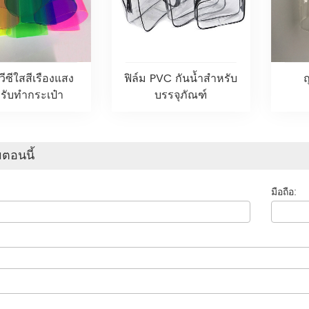
ีวีซีใสสีเรืองแสง
ฟิล์ม PVC กันน้ำสำหรับ
ถ
รับทำกระเป๋า
บรรจุภัณฑ์
ตอนนี้
มือถือ: