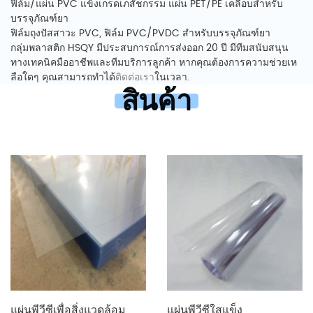
ฟิล์ม/แผ่น PVC แข็งเกรดเภสัชกรรม แผ่น PET/PE เคลือบสำหรับ
บรรจุภัณฑ์ยา
ฟิล์มถุงปัสสาวะ PVC, ฟิล์ม PVC/PVDC สำหรับบรรจุภัณฑ์ยา
กลุ่มพลาสติก HSQY มีประสบการณ์การส่งออก 20 ปี มีทีมสนับสนุน
ทางเทคนิคมืออาชีพและทีมบริการลูกค้า หากคุณต้องการความช่วยเห
ลือใดๆ คุณสามารถทำได้
ติดต่อเรา
ในเวลา.
สินค้า
แผ่นพีวีซีเพื่อสิ่งแวดล้อม
แผ่นพีวีซีใสแข็ง