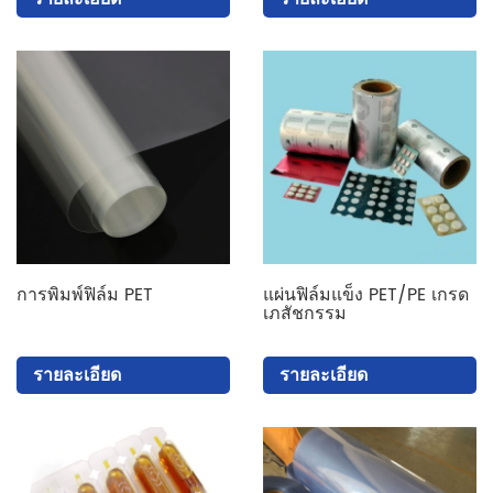
การพิมพ์ฟิล์ม PET
แผ่นฟิล์มแข็ง PET/PE เกรด
เภสัชกรรม
รายละเอียด
รายละเอียด