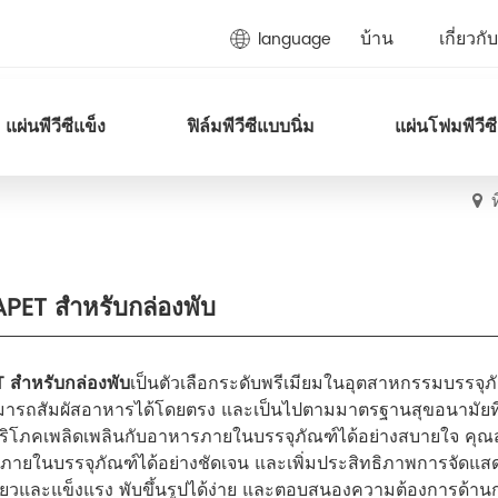
บ้าน
เกี่ยวกั
language
แผ่นพีวีซีแข็ง
ฟิล์มพีวีซีแบบนิ่ม
แผ่นโฟมพีวีซี
APET สำหรับกล่องพับ
T สำหรับกล่องพับ
เป็นตัวเลือกระดับพรีเมียมในอุตสาหกรรมบรรจุภั
ามารถสัมผัสอาหารได้โดยตรง และเป็นไปตามมาตรฐานสุขอนามัยที
้บริโภคเพลิดเพลินกับอาหารภายในบรรจุภัณฑ์ได้อย่างสบายใจ คุณส
์ภายในบรรจุภัณฑ์ได้อย่างชัดเจน และเพิ่มประสิทธิภาพการจัดแสด
ยวและแข็งแรง พับขึ้นรูปได้ง่าย และตอบสนองความต้องการด้าน