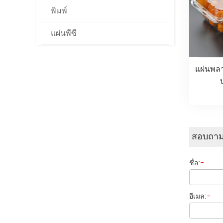
พิมพ์
แผ่นพีซี
แผ่นพลา
สอบถาม
ชื่อ:
-
อีเมล:
-