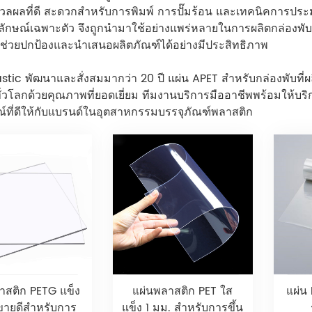
ลผลที่ดี สะดวกสำหรับการพิมพ์ การปั๊มร้อน และเทคนิคการประม
ลักษณ์เฉพาะตัว จึงถูกนำมาใช้อย่างแพร่หลายในการผลิตกล่องพั
ช่วยปกป้องและนำเสนอผลิตภัณฑ์ได้อย่างมีประสิทธิภาพ
stic พัฒนาและสั่งสมมากว่า 20 ปี แผ่น APET สำหรับกล่องพับที่
วโลกด้วยคุณภาพที่ยอดเยี่ยม ทีมงานบริการมืออาชีพพร้อมให้บริก
์ที่ดีให้กับแบรนด์ในอุตสาหกรรมบรรจุภัณฑ์พลาสติก
าสติก PETG แข็ง
แผ่นพลาสติก PET ใส
แผ่น
 ขายดีสำหรับการ
แข็ง 1 มม. สำหรับการขึ้น