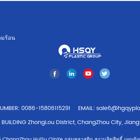
ามร้อน
ร
UMBER: 0086-15806115291
EMAIL: sale6@hgqypla
 BUILDING ZhongLou District, ChangZhou City, Jiang
ChangZhou HuiSu QinYe กลุ่มพลาสติก สงวนลิขสิทธิ์
แผนผังเ