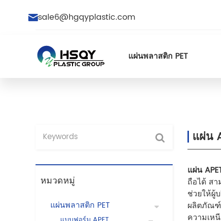
sale6@hgqyplastic.com
แผ่นพลาสติก PET
แผ่น 
แผ่น APE
หมวดหมู่
ถือได้ ส
ช่วยให้ผู
แผ่นพลาสติก PET
ผลิตภัณฑ
ความเหนี
แบบฟอร์ม APET