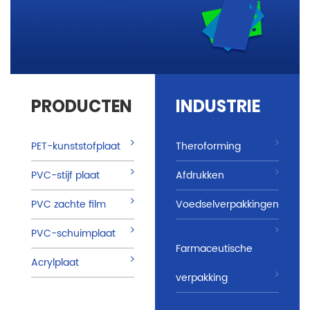
PRODUCTEN
INDUSTRIE
PET-kunststofplaat
Theroforming
PVC-stijf plaat
Afdrukken
PVC zachte film
Voedselverpakkingen
PVC-schuimplaat
Farmaceutische
Acrylplaat
verpakking