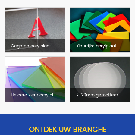
Gegoten acrylplaat
Kleurrijke acrylplaat
Heldere kleur acrylplaat
2-20mm gematteerde acrylplaat voor handtekeningblok
ONTDEK UW BRANCHE