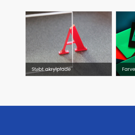
1220x2440mm Farve Celuka PVC Skumplade Plast PVC Skumpladeplade
Støbt akrylplade
Farve